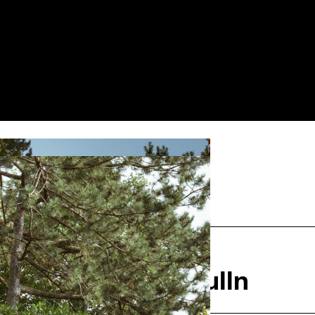
Nächstes
urant Süddeck, Tulln