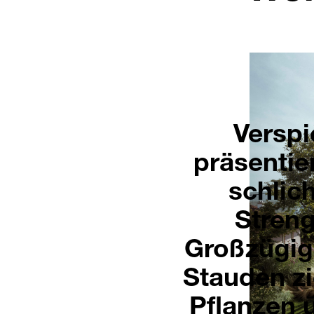
Verspi
präsentie
schlich
Streng
Großzügig
Stauden z
Pflanzen 