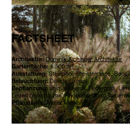
FACTSHEET
Architektur:
Dominik Aichinger Architektur
Gartenfläche:
1.500 m²
Ausstattung:
Steinpool, Steinterrasse, Bocc
Beleuchtung:
Davide Groppi
Bepflanzung:
uniqueTrees®, Federgras, Lave
Lederhülsenbäume, Rhododendron, Trauerw
Pflanztöpfe:
Atelier Vierkant