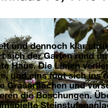
elt und dennoch klar struk
rt sich der Garten rund u
te Haus. Die Linien verlie
e, und eins fügt sich ins 
e Gräserflächen und vers
ieren die Böschungen. Übe
umspielte Steinstufenanla