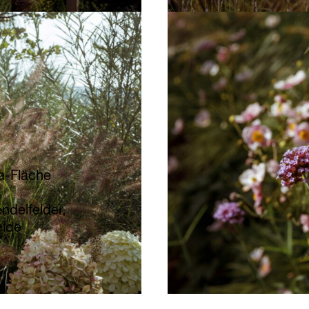
ia-Fläche
ndelfelder,
eide