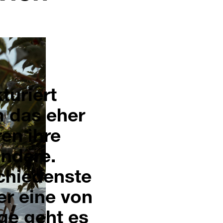
turiert
m das eher
ren ihre
andere.
chiedenste
r eine von
ge geht es