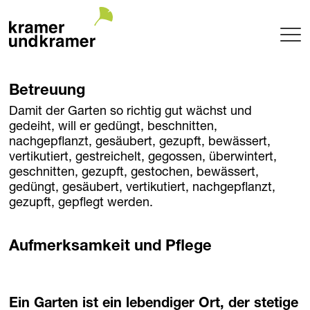
Projekte
Betreuung
Terrasse
Damit der Garten so richtig gut wächst und
Garten
gedeiht, will er gedüngt, beschnitten,
Pool
nachgepflanzt, gesäubert, gezupft, bewässert,
Hotel
vertikutiert, gestreichelt, gegossen, überwintert,
geschnitten, gezupft, gestochen, bewässert,
Innenraum
gedüngt, gesäubert, vertikutiert, nachgepflanzt,
Balkon
gezupft, gepflegt werden.
Public
Gartenarchitektur
Aufmerksamkeit und Pflege
Planung + Umsetzung
Betreuung
Baumschule
Ein Garten ist ein lebendiger Ort, der stetige
Garden of uniqueTrees® + Werkhalle