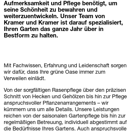
Aufmerksamkeit und Pflege benötigt, um
Homebase Zöfing
seine Schönheit zu bewahren und
Concept Store
weiterzuentwickeln. Unser Team von
Blumen + Pflanzen
Kramer und Kramer ist darauf spezialisiert,
Möbel + Licht
Ihren Garten das ganze Jahr über in
Bestform zu halten.
Pflanzgefäße
Palais Harrach Wien
Paola Lenti Wien
Domani Austria
Mit Fachwissen, Erfahrung und Leidenschaft sorgen
Flowers im Palais Harrach
wir dafür, dass Ihre grüne Oase immer zum
Über uns
Verweilen einlädt.
Standorte
Von der sorgfältigen Rasenpflege über den präzisen
Kontakt + Anfrage
Schnitt von Hecken und Gehölzen bis hin zur Pflege
Familie Bohnenbaum
anspruchsvoller Pflanzenarrangements – wir
kümmern uns um alle Details. Unsere Leistungen
DE
/
EN
reichen von der saisonalen Gartenpflege bis hin zur
regelmäßigen Betreuung, individuell abgestimmt auf
Kontakt + Anfrage
die Bedürfnisse Ihres Gartens. Auch anspruchsvolle