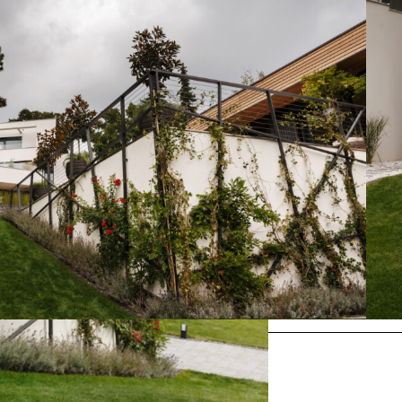
Nächstes
s A, Brunn am Gebirge