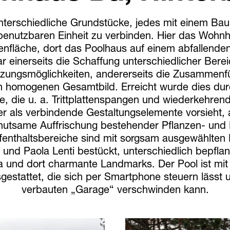
unterschiedliche Grundstücke, jedes mit einem Ba
enutzbaren Einheit zu verbinden. Hier das Wohnh
enfläche, dort das Poolhaus auf einem abfallende
 einerseits die Schaffung unterschiedlicher Berei
utzungsmöglichkeiten, andererseits die Zusammen
 homogenen Gesamtbild. Erreicht wurde dies durc
, die u. a. Trittplattenspangen und wiederkehren
 als verbindende Gestaltungselemente vorsieht, 
utsame Auffrischung bestehender Pflanzen- und
fenthaltsbereiche sind mit sorgsam ausgewählten
ti und Paola Lenti bestückt, unterschiedlich bepflan
a und dort charmante Landmarks. Der Pool ist mi
estattet, die sich per Smartphone steuern lässt u
verbauten „Garage“ verschwinden kann.