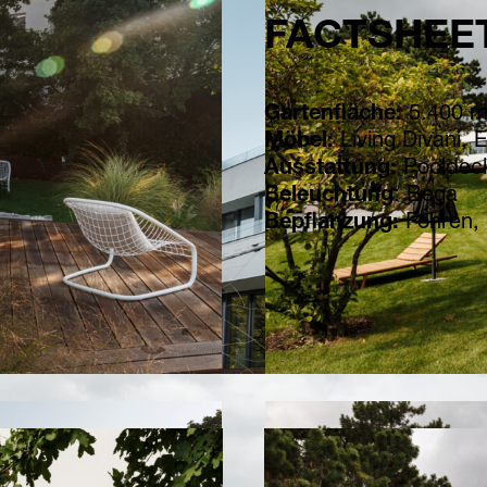
FACTSHEE
Gartenfläche:
5.400 m
Möbel:
Living Divani, E
Ausstattung:
Pooldeck
Beleuchtung
: Bega
Bepflanzung:
Föhren, 