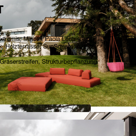
T
²
xtremis, Minotti, Paola Lenti
, Holzterrasse, SunSquare
Gräserstreifen, Strukturbepflanzung