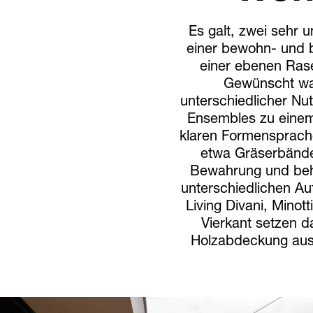
Es galt, zwei sehr 
einer bewohn- und b
einer ebenen Ras
Gewünscht war
unterschiedlicher N
Ensembles zu einem
klaren Formensprache
etwa Gräserbänder
Bewahrung und beh
unterschiedlichen Au
Living Divani, Minot
Vierkant setzen d
Holzabdeckung ausg