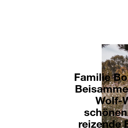
Familie Bo
Beisammen
Wolf-W
schönen 
reizende 