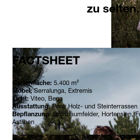
zu selten,
FACTSHEET
Gartenfläche:
5.400 m²
Möbel:
Serralunga, Extremis
Licht:
Viteo, Bega
Ausstattung:
Pool, Holz- und Steinterrassen
Bepflanzung:
Großbaumfelder, Hortensien, Fu
Astilben