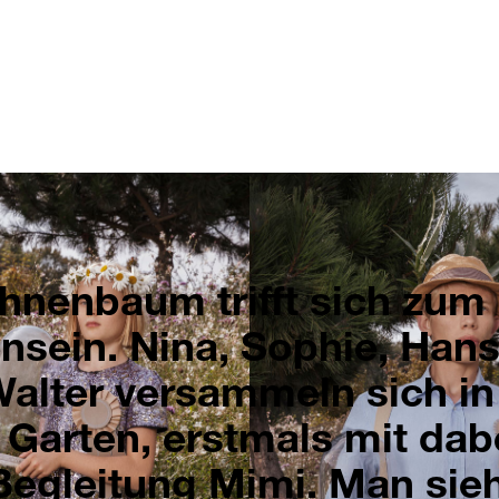
hnenbaum trifft sich zu
sein. Nina, Sophie, Hans
alter versammeln sich i
Garten, erstmals mit dab
Begleitung Mimi. Man sieht