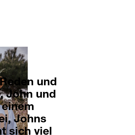
m Reden und
, John und
n einem
ei, Johns
 sich viel