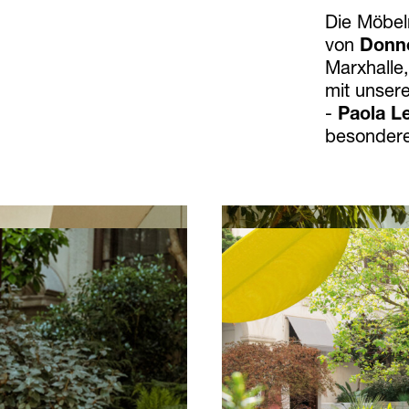
Die Möbel
von
Donne
Marxhalle
mit unser
-
Paola Le
besonder
rkhalle mit
Bohn