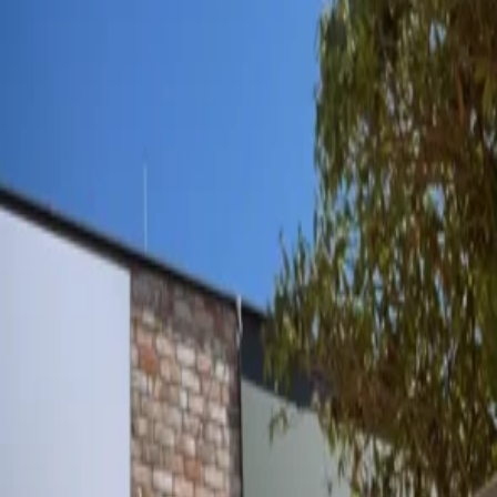
News
technologies used.
Jobs
Powered by
Usercentrics
Consent Management
.Kollektion26
Platform
Das neue Anfragetool