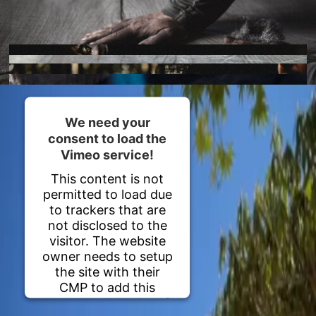
Homebase Zöfing
Concept Store
Blumen + Pflanzen
Möbel + Licht
Pflanzgefäße
Palais Harrach Wien
We need your
Paola Lenti Wien
consent to load the
Domani Austria
Vimeo service!
Flowers im Palais Harrach
This content is not
Über uns
permitted to load due
Standorte
to trackers that are
Kontakt + Anfrage
not disclosed to the
visitor. The website
Familie Bohnenbaum
owner needs to setup
the site with their
DE
/
EN
CMP to add this
Kontakt + Anfrage
content to the list of