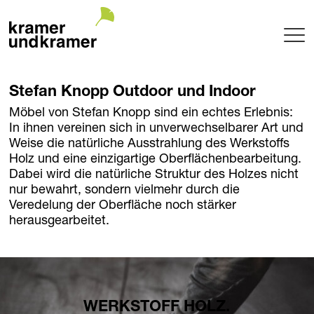
Projekte
Stefan Knopp Outdoor und Indoor
Terrasse
Möbel von Stefan Knopp sind ein echtes Erlebnis:
Garten
In ihnen vereinen sich in unverwechselbarer Art und
Pool
Weise die natürliche Ausstrahlung des Werkstoffs
Hotel
Holz und eine einzigartige Oberflächenbearbeitung.
Dabei wird die natürliche Struktur des Holzes nicht
Innenraum
nur bewahrt, sondern vielmehr durch die
Balkon
Veredelung der Oberfläche noch stärker
Public
herausgearbeitet.
Gartenarchitektur
Planung + Umsetzung
Betreuung
Baumschule
WERKSTOFF HOLZ.
Garden of uniqueTrees® + Werkhalle