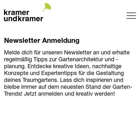
Projekte
Newsletter Anmeldung
Terrasse
Garten
Melde dich für unseren Newsletter an und erhalte
regelmäßig Tipps zur Gartenarchitektur und -
Pool
planung. Entdecke kreative Ideen, nachhaltige
Hotel
Konzepte und Expertentipps für die Gestaltung
Innenraum
deines Traumgartens. Lass dich inspirieren und
Balkon
bleibe immer auf dem neuesten Stand der Garten-
Trends! Jetzt anmelden und kreativ werden!
Public
Gartenarchitektur
Planung + Umsetzung
Betreuung
Baumschule
Garden of uniqueTrees® + Werkhalle